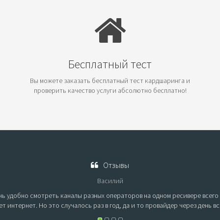
Бесплатный тест
Вы можете заказать бесплатный тест кардшаринга и
проверить качество услуги абсолютно бесплатно!
Отзывы
Василий
ь удобно смотреть каналы разных операторов на одном ресивере всего з
ет интернет. Но это случалось раз в год, да и то провайдер через день в