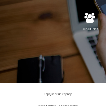
Онлайн чат
Кардшаринг сервер
Кардшаринг на телевизоре