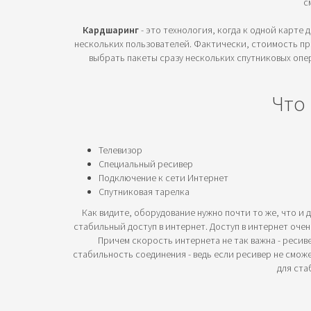
с
Кардшаринг
- это технология, когда к одной карте
нескольких пользователей. Фактически, стоимость про
выбрать пакеты сразу нескольких спутниковых опер
Что
Телевизор
Специальный ресивер
Подключение к сети Интернет
Спутниковая тарелка
Как видите, оборудование нужно почти то же, что и 
стабильный доступ в интернет. Доступ в интернет очен
Причем скорость интернета не так важна - ресив
стабильность соединения - ведь если ресивер не смож
для ста