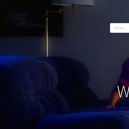
Логин
W