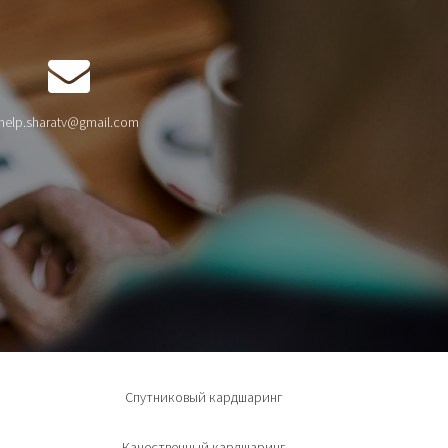
help.sharatv@gmail.com
Спутниковый кардшаринг
Качественный кардшаринг