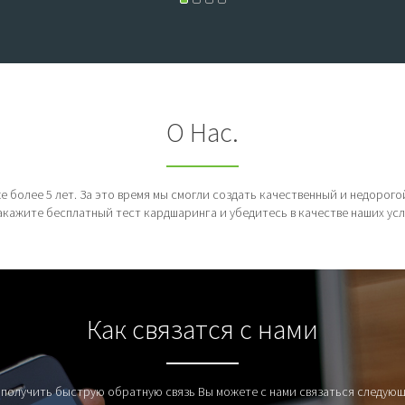
О Нас.
 более 5 лет. За это время мы смогли создать качественный и недорог
акажите бесплатный тест кардшаринга и убедитесь в качестве наших усл
Как связатся с нами
 получить быструю обратную связь Вы можете с нами связаться следую