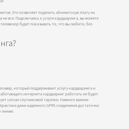
й!
нентов. Это позволяет поделить абонентскую плату на
 не все. Подключаясь к услуге кардшаринга, вы можете
телевизор будет показывать то, что вы любите, без
нга?
 ресивер, который поддерживает услугу кардшаринга и
з работающего интернета кардшаринг работать не будет.
рует сигнал спутниковой тарелки. Намного важнее
а практике даже надежного GPRS соединения достаточно
ю линию.