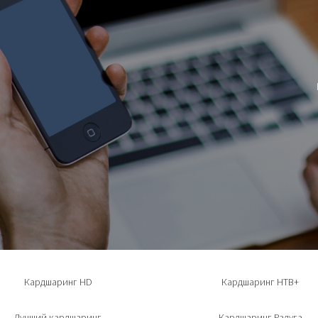
Кардшаринг HD
Кардшаринг НТВ+
Лучший кардшаринг
Кардшаринг Радуга