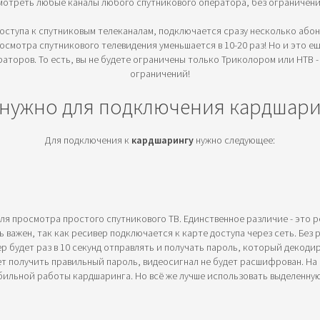
мотреть любые каналы любого спутникового оператора, без ограничени
 доступа к спутниковым телеканалам, подключается сразу несколько або
смотра спутникового телевидения уменьшается в 10-20 раз! Но и это еще
аторов. То есть, вы не будете ограничены только Триколором или НТВ - 
ограничений!
 нужно для подключения кардшари
Для подключения к
кардшарингу
нужно следующее:
для просмотра простого спутникового ТВ. Единственное различие - это
ь важен, так как ресивер подключается к карте доступа через сеть. Бе
ер будет раз в 10 секунд отправлять и получать пароль, который декоди
ет получить правильный пароль, видеосигнал не будет расшифрован. Н
бильной работы кардшаринга. Но всё же лучше использовать выделенну