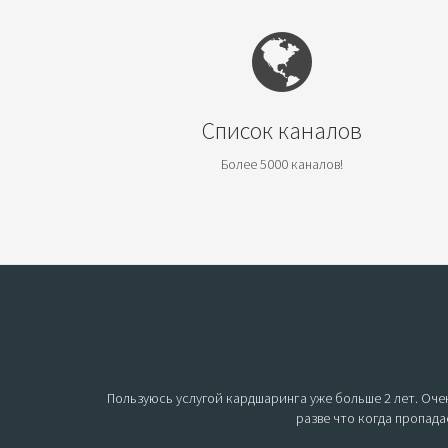
Список каналов
Более 5000 каналов!
Пользуюсь услугой кардшаринга уже больше 2 лет. Очен
разве что когда пропада