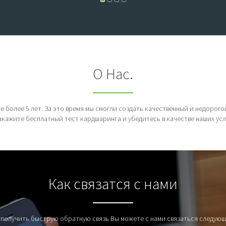
О Нас.
 более 5 лет. За это время мы смогли создать качественный и недорог
акажите бесплатный тест кардшаринга и убедитесь в качестве наших усл
Как связатся с нами
 получить быструю обратную связь Вы можете с нами связаться следую