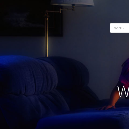
Логин
W