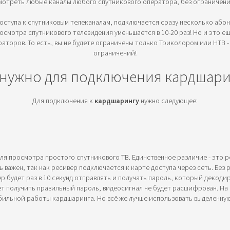
мотреть любые каналы любого спутникового оператора, без ограничени
 доступа к спутниковым телеканалам, подключается сразу несколько або
смотра спутникового телевидения уменьшается в 10-20 раз! Но и это еще
аторов. То есть, вы не будете ограничены только Триколором или НТВ - 
ограничений!
 нужно для подключения кардшари
Для подключения к
кардшарингу
нужно следующее:
для просмотра простого спутникового ТВ. Единственное различие - это
ь важен, так как ресивер подключается к карте доступа через сеть. Бе
ер будет раз в 10 секунд отправлять и получать пароль, который декоди
ет получить правильный пароль, видеосигнал не будет расшифрован. Н
бильной работы кардшаринга. Но всё же лучше использовать выделенну