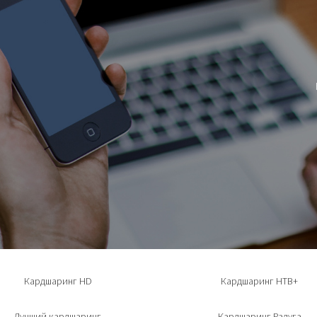
Кардшаринг HD
Кардшаринг НТВ+
Лучший кардшаринг
Кардшаринг Радуга