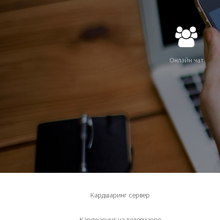
Онлайн чат
Кардшаринг сервер
Кардшаринг на телевизоре