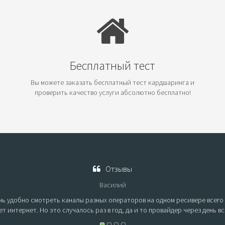
Бесплатный тест
Вы можете заказать бесплатный тест кардшаринга и
проверить качество услуги абсолютно бесплатно!
Отзывы
Василий
ь удобно смотреть каналы разных операторов на одном ресивере всего з
ет интернет. Но это случалось раз в год, да и то провайдер через день в