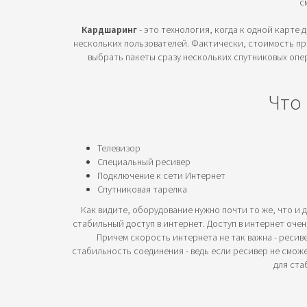
с
Кардшаринг
- это технология, когда к одной карте
нескольких пользователей. Фактически, стоимость про
выбрать пакеты сразу нескольких спутниковых опер
Что
Телевизор
Специальный ресивер
Подключение к сети Интернет
Спутниковая тарелка
Как видите, оборудование нужно почти то же, что и 
стабильный доступ в интернет. Доступ в интернет очен
Причем скорость интернета не так важна - ресив
стабильность соединения - ведь если ресивер не смож
для ста