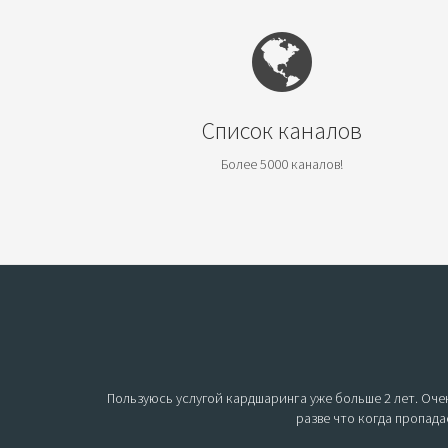
Список каналов
Более 5000 каналов!
Пользуюсь услугой кардшаринга уже больше 2 лет. Очен
разве что когда пропада