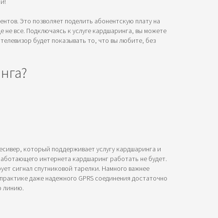
й!
нентов. Это позволяет поделить абонентскую плату на
 не все. Подключаясь к услуге кардшаринга, вы можете
телевизор будет показывать то, что вы любите, без
нга?
 ресивер, который поддерживает услугу кардшаринга и
з работающего интернета кардшаринг работать не будет.
рует сигнал спутниковой тарелки. Намного важнее
а практике даже надежного GPRS соединения достаточно
ю линию.