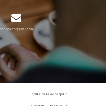
help.sharatv@gmail.com
Спутниковый кардшаринг
Качественный кардшаринг